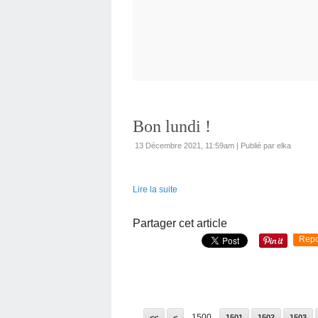
Bon lundi !
13 Décembre 2021, 11:59am
|
Publié par elka
Lire la suite
Partager cet article
Repo
1500
<<
<
1501
1502
1503