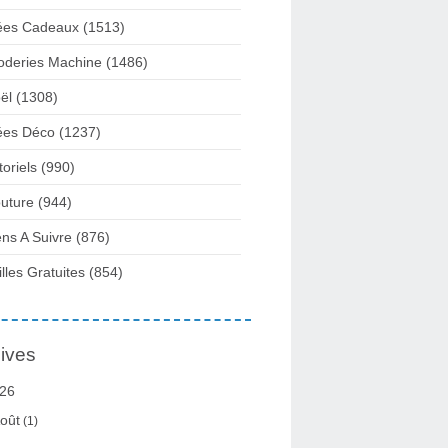
ées Cadeaux
(1513)
oderies Machine
(1486)
ël
(1308)
ées Déco
(1237)
toriels
(990)
uture
(944)
ens A Suivre
(876)
illes Gratuites
(854)
ives
26
oût
(1)