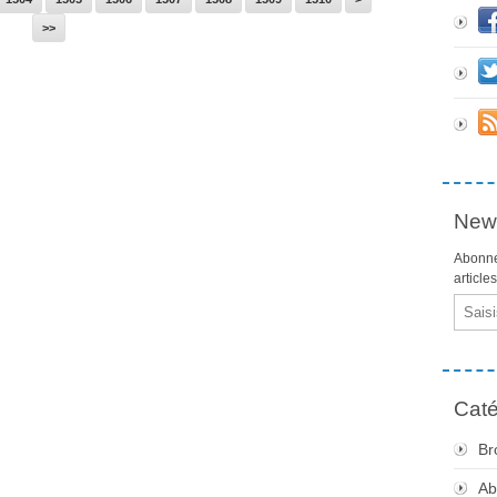
>>
News
Abonne
article
Email
Caté
Br
Ab