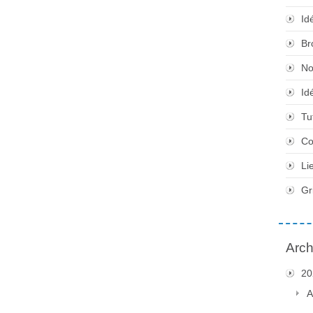
Id
Br
No
Id
Tu
Co
Li
Gr
Arch
20
A