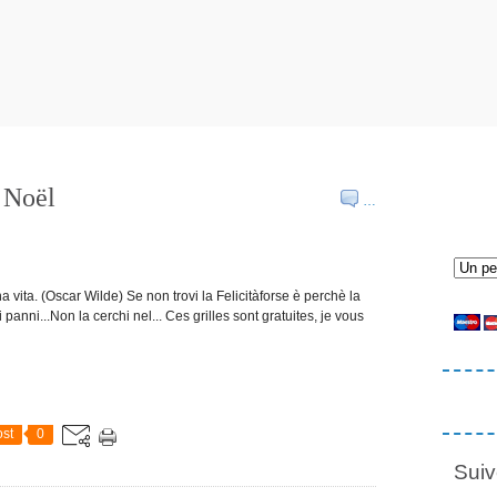
 Noël
…
na vita. (Oscar Wilde) Se non trovi la Felicitàforse è perchè la
 panni...Non la cerchi nel... Ces grilles sont gratuites, je vous
st
0
Suiv