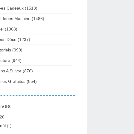
ées Cadeaux
(1513)
oderies Machine
(1486)
ël
(1308)
ées Déco
(1237)
toriels
(990)
uture
(944)
ens A Suivre
(876)
illes Gratuites
(854)
ives
26
oût
(1)