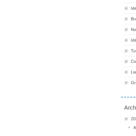
Id
Br
No
Id
Tu
Co
Li
Gr
Arch
20
A