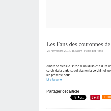
Les Fans des couronnes de
25 Novembre 2014, 16:51pm
|
Publié par Ange
Amare se stessi è l'inizio di un idillio che dura u
cerchi dalla parte sbagliata,non la cerchi nei tuoi
les présente pour...
Lire la suite
Partager cet article
Repo