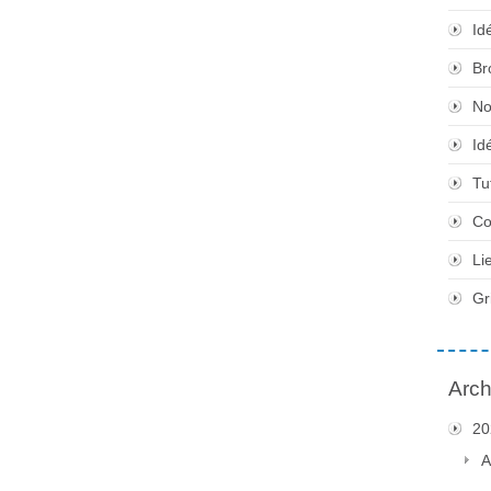
Id
Br
No
Id
Tu
Co
Li
Gr
Arch
20
A