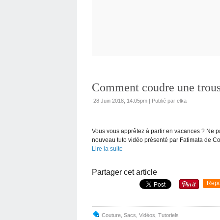
Comment coudre une trouss
28 Juin 2018, 14:05pm
|
Publié par elka
Vous vous apprêtez à partir en vacances ? Ne par
nouveau tuto vidéo présenté par Fatimata de Cousu
Lire la suite
Partager cet article
Repo
Couture
,
Sacs
,
Vidéos
,
Tutoriels