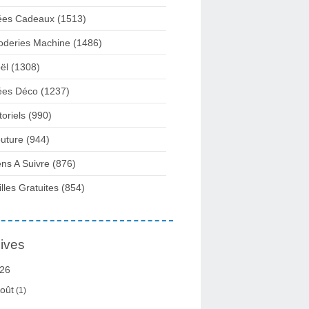
ées Cadeaux
(1513)
oderies Machine
(1486)
ël
(1308)
ées Déco
(1237)
toriels
(990)
uture
(944)
ens A Suivre
(876)
illes Gratuites
(854)
ives
26
oût
(1)