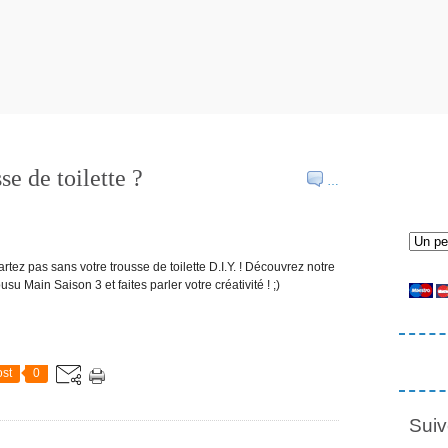
e de toilette ?
…
tez pas sans votre trousse de toilette D.I.Y. ! Découvrez notre
 Main Saison 3 et faites parler votre créativité ! ;)
st
0
Suiv