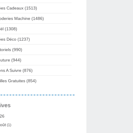
ées Cadeaux
(1513)
oderies Machine
(1486)
ël
(1308)
ées Déco
(1237)
toriels
(990)
uture
(944)
ens A Suivre
(876)
illes Gratuites
(854)
ives
26
oût
(1)