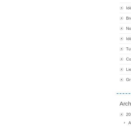
Id
Br
No
Id
Tu
Co
Li
Gr
Arch
20
A