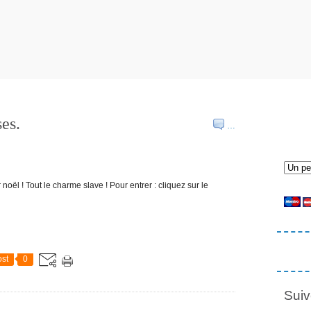
ses.
…
 noël ! Tout le charme slave ! Pour entrer : cliquez sur le
st
0
Suiv