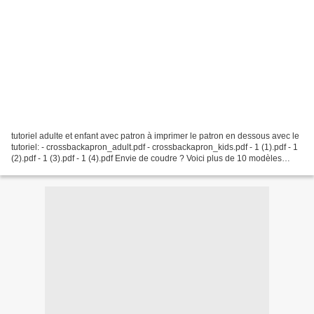
tutoriel adulte et enfant avec patron à imprimer le patron en dessous avec le
tutoriel: - crossbackapron_adult.pdf - crossbackapron_kids.pdf - 1 (1).pdf - 1
(2).pdf - 1 (3).pdf - 1 (4).pdf Envie de coudre ? Voici plus de 10 modèles
gratuits pour...