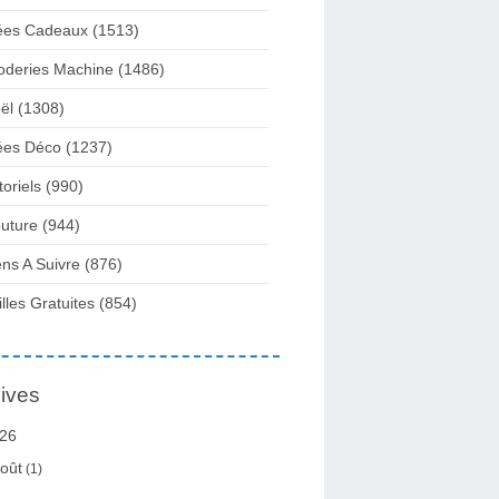
ées Cadeaux
(1513)
oderies Machine
(1486)
ël
(1308)
ées Déco
(1237)
toriels
(990)
uture
(944)
ens A Suivre
(876)
illes Gratuites
(854)
ives
26
oût
(1)