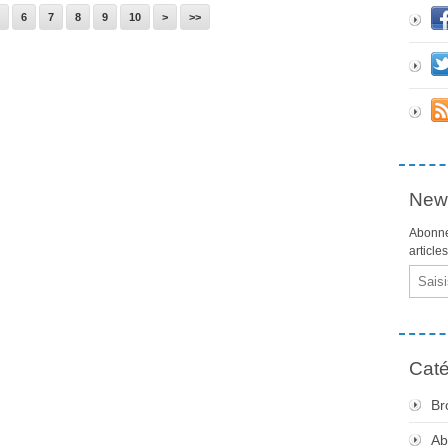
6
7
8
9
10
>
>>
News
Abonne
article
Email
Caté
Br
Ab