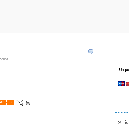
…
xloups
st
0
Suiv