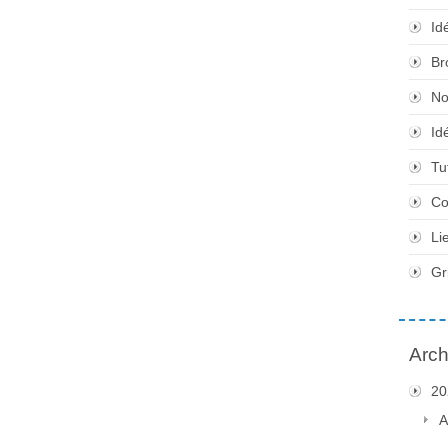
Id
Br
No
Id
Tu
Co
Li
Gr
Arch
20
A