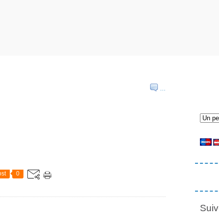
…
st
0
Suiv