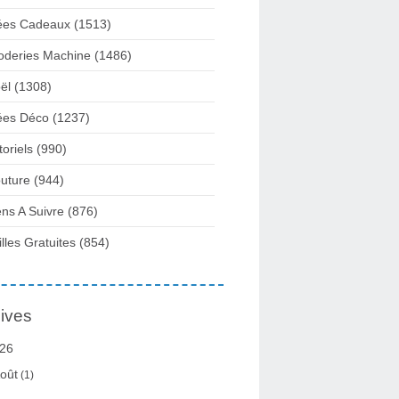
ées Cadeaux
(1513)
oderies Machine
(1486)
ël
(1308)
ées Déco
(1237)
toriels
(990)
uture
(944)
ens A Suivre
(876)
illes Gratuites
(854)
ives
26
oût
(1)