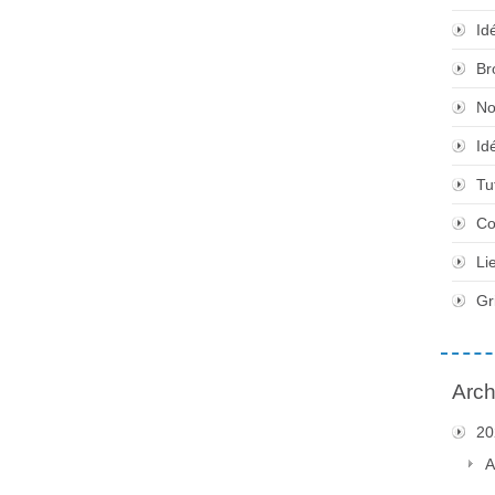
Id
Br
No
Id
Tu
Co
Li
Gr
Arch
20
A