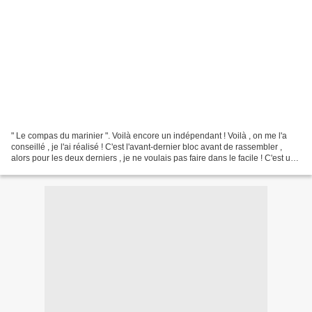
" Le compas du marinier ". Voilà encore un indépendant ! Voilà , on me l'a
conseillé , je l'ai réalisé ! C'est l'avant-dernier bloc avant de rassembler ,
alors pour les deux derniers , je ne voulais pas faire dans le facile ! C'est une
" Rose des vents...