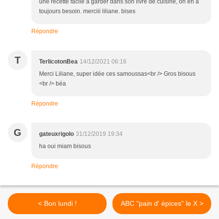
une recette facile à garder dans son livre de cuisine, on en a
toujours besoin. merciii liliane. bises
Répondre
T
TerlicotonBea
14/12/2021 06:16
Merci Liliane, super idée ces samoussas<br /> Gros bisous
<br /> béa
Répondre
G
gateuxrigolo
31/12/2019 19:34
ha oui miam bisous
Répondre
< Bon lundi !
ABC "pain d' épices" le X >