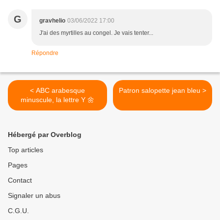
G
gravhelio
03/06/2022 17:00
J'ai des myrtilles au congel. Je vais tenter...
Répondre
< ABC arabesque
Patron salopette jean bleu >
minuscule, la lettre Y 🌼
Hébergé par Overblog
Top articles
Pages
Contact
Signaler un abus
C.G.U.