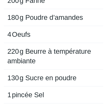
200
g
Farine
180
g
Poudre d’amandes
4
Oeufs
220
g
Beurre à température
ambiante
130
g
Sucre en poudre
1
pincée
Sel