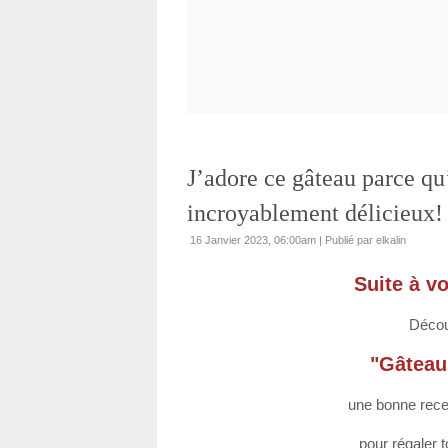
J’adore ce gâteau parce qu’
incroyablement délicieux!
16 Janvier 2023, 06:00am
|
Publié par elkalin
Suite à v
Décou
"Gâteau 
une bonne recett
pour régaler 