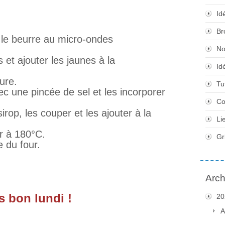
Id
Br
 le beurre au micro-ondes
No
 et ajouter les jaunes à la
Id
vure.
Tu
ec une pincée de sel et les incorporer
Co
irop, les couper et les ajouter à la
Li
r à 180°C.
Gr
e du four.
Arch
ès bon lundi !
20
A