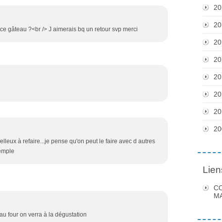
20
20
e gâteau ?<br /> J aimerais bq un retour svp merci
20
20
20
20
20
20
leux à refaire...je pense qu'on peut le faire avec d autres
xemple
Lien
C
MA
 au four on verra à la dégustation