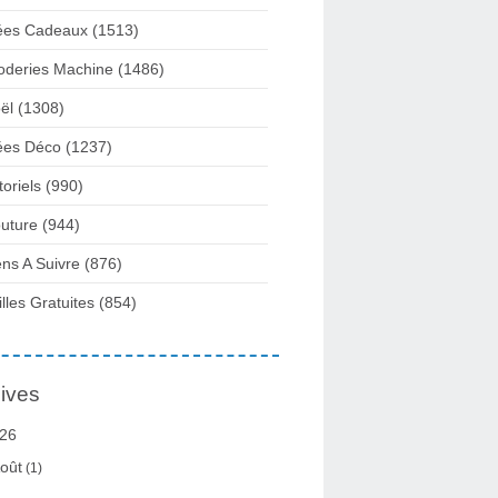
ées Cadeaux
(1513)
oderies Machine
(1486)
ël
(1308)
ées Déco
(1237)
toriels
(990)
uture
(944)
ens A Suivre
(876)
illes Gratuites
(854)
ives
26
oût
(1)