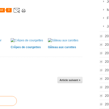
J
M
st
0
F
J
20
20
Crêpes de courgettes
Gâteau aux carottes
20
20
20
20
Article suivant »
20
20
20