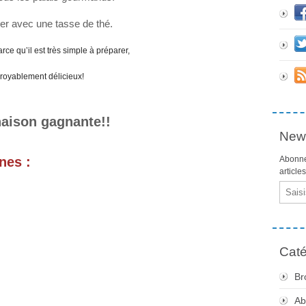
r avec une tasse de thé.
ce qu’il est très simple à préparer,
royablement délicieux!
aison gagnante!!
News
nes :
Abonne
article
Email
Caté
Br
Ab