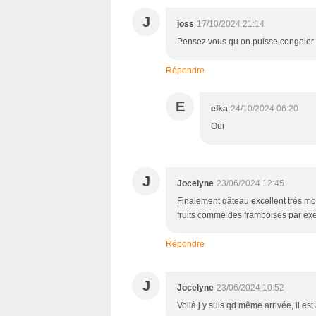
J
joss
17/10/2024 21:14
Pensez vous qu on.puisse congeler c
Répondre
E
elka
24/10/2024 06:20
Oui
J
Jocelyne
23/06/2024 12:45
Finalement gâteau excellent très moel
fruits comme des framboises par e
Répondre
J
Jocelyne
23/06/2024 10:52
Voilà j y suis qd même arrivée, il est