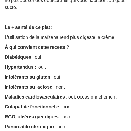
ne pas abuser des édulcorants qui vous habituent au goût
sucré.
Le + santé de ce plat :
L’utilisation de la maïzena rend plus digeste la crème.
À qui convient cette recette ?
Diabétiques
: oui.
Hypertendus
: oui.
Intolérants au gluten
: oui.
Intolérants au lactose
: non.
Maladies cardiovasculaires
: oui, occasionnellement.
Colopathie fonctionnelle
: non.
RGO, ulcères gastriques
: non.
Pancréatite chronique
: non.