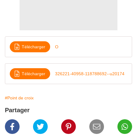
Télécharger
O
Télécharger
326221-40958-118788692--u20174
#Point de croix
Partager