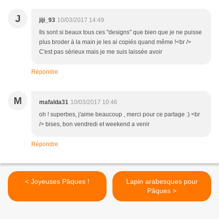
J
jiji_93
10/03/2017 14:49
Ils sont si beaux tous ces "designs" que bien que je ne puisse
plus broder à la main je les ai copiés quand même !<br />
C'est pas sérieux mais je me suis laissée avoir
Répondre
M
mafalda31
10/03/2017 10:46
oh ! superbes, j'aime beaucoup , merci pour ce partage :) <br
/> bises, bon vendredi et weekend a venir
Répondre
< Joyeuses Pâques !
Lapin arabesques pour
Pâques >