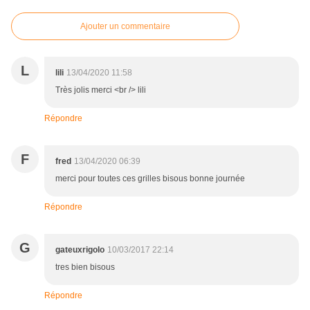
Ajouter un commentaire
L
lili
13/04/2020 11:58
Très jolis merci <br /> lili
Répondre
F
fred
13/04/2020 06:39
merci pour toutes ces grilles bisous bonne journée
Répondre
G
gateuxrigolo
10/03/2017 22:14
tres bien bisous
Répondre