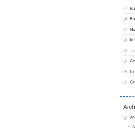
Id
Br
No
Id
Tu
Co
Li
Gr
Arch
20
A