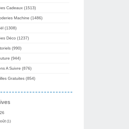
ées Cadeaux
(1513)
oderies Machine
(1486)
ël
(1308)
ées Déco
(1237)
toriels
(990)
uture
(944)
ens A Suivre
(876)
illes Gratuites
(854)
ives
26
oût
(1)