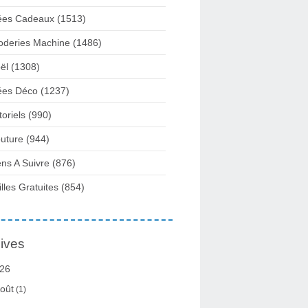
ées Cadeaux
(1513)
oderies Machine
(1486)
ël
(1308)
ées Déco
(1237)
toriels
(990)
uture
(944)
ens A Suivre
(876)
illes Gratuites
(854)
ives
26
oût
(1)