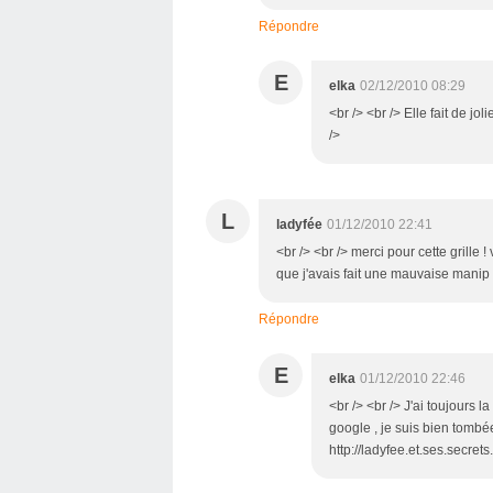
Répondre
E
elka
02/12/2010 08:29
<br /> <br /> Elle fait de jo
/>
L
ladyfée
01/12/2010 22:41
<br /> <br /> merci pour cette grille
que j'avais fait une mauvaise manip b
Répondre
E
elka
01/12/2010 22:46
<br /> <br /> J'ai toujours 
google , je suis bien tombée
http://ladyfee.et.ses.secrets