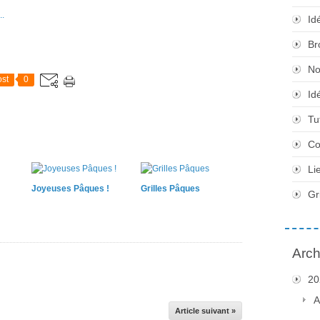
Id
Br
No
st
0
Id
Tu
Co
Li
Joyeuses Pâques !
Grilles Pâques
Gr
Arch
20
A
Article suivant »