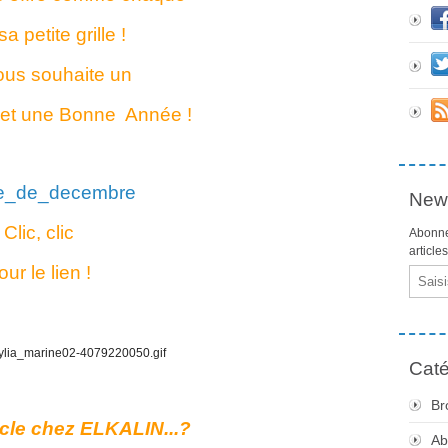
a petite grille !
ous souhaite un
 et une Bonne Année !
News
Clic, clic
Abonne
article
our le lien !
Email
Caté
Br
icle chez ELKALIN...?
Ab