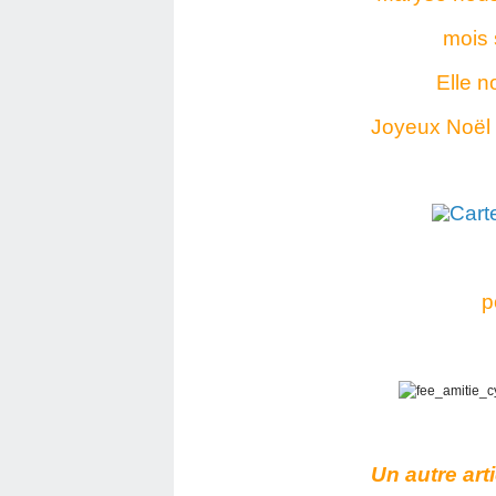
mois s
Elle n
Joyeux Noël
p
Un autre art