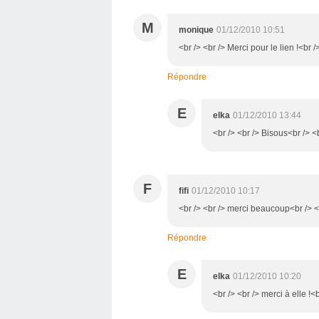
M
monique
01/12/2010 10:51
<br /> <br /> Merci pour le lien !<br /
Répondre
E
elka
01/12/2010 13:44
<br /> <br /> Bisous<br /> <b
F
fifi
01/12/2010 10:17
<br /> <br /> merci beaucoup<br /> <b
Répondre
E
elka
01/12/2010 10:20
<br /> <br /> merci à elle !<b