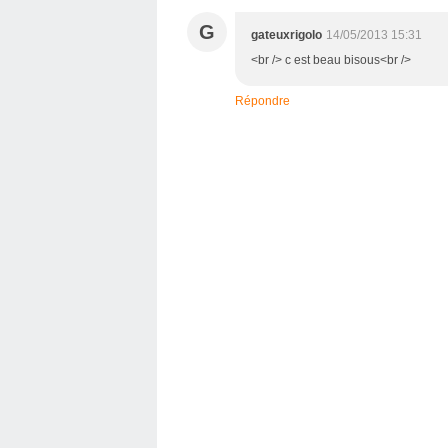
G
gateuxrigolo
14/05/2013 15:31
<br /> c est beau bisous<br />
Répondre