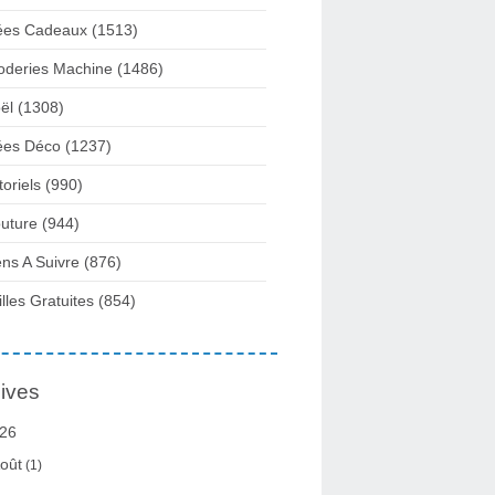
ées Cadeaux
(1513)
oderies Machine
(1486)
ël
(1308)
ées Déco
(1237)
toriels
(990)
uture
(944)
ens A Suivre
(876)
illes Gratuites
(854)
ives
26
oût
(1)