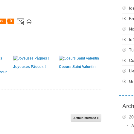
Id
Br
st
0
No
Id
Tu
Co
Joyeuses Pâques !
Coeurs Saint Valentin
Li
pour
Gr
Arch
20
Article suivant »
A