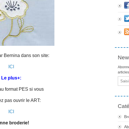
par Bernina dans son site:
News
ICI
Abonne
article
Le plus+:
Email
 au format PES si vous
z pas ouvrir le ART:
Caté
ICI
Br
nne broderie!
Ab