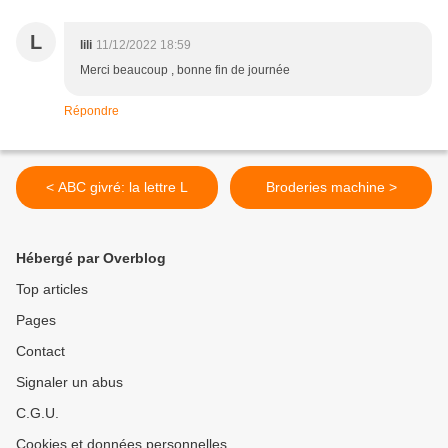
L
lili
11/12/2022 18:59
Merci beaucoup , bonne fin de journée
Répondre
< ABC givré: la lettre L
Broderies machine >
Hébergé par Overblog
Top articles
Pages
Contact
Signaler un abus
C.G.U.
Cookies et données personnelles