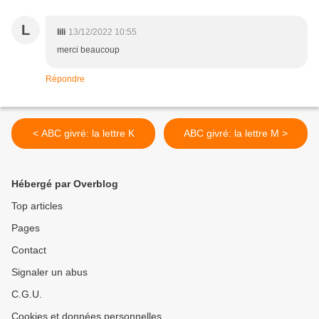
L
lili
13/12/2022 10:55
merci beaucoup
Répondre
< ABC givré: la lettre K
ABC givré: la lettre M >
Hébergé par Overblog
Top articles
Pages
Contact
Signaler un abus
C.G.U.
Cookies et données personnelles