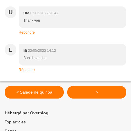
U
Ute
05/06/2022 20:42
Thank you
Répondre
L
lili
22/05/2022 14:12
Bon dimanche
Répondre
< Salade de quinoa
>
Hébergé par Overblog
Top articles