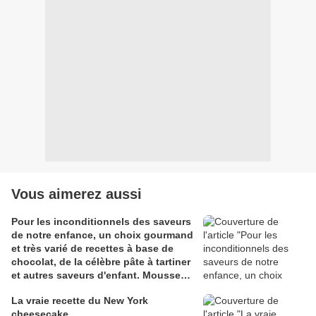
Vous aimerez aussi
Pour les inconditionnels des saveurs
de notre enfance, un choix gourmand
et très varié de recettes à base de
chocolat, de la célèbre pâte à tartiner
et autres saveurs d'enfant. Mousse
au chocolat, confiture de lait au
La vraie recette du New York
chocolat, coulant au cœur de
cheesecake
framboise, parfait au chocolat…