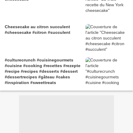
#chocolat #chocolate #biscuits
#cookies #brioche #jam #recette
#recipe #kitchen #cuisine #desert
#dessert #eat #sugar #sweet #flavour
Cheesecake au citron succulent
#easyrecipes #diy #yummy #cake
#cheesecake #citron #succulent
#cream #gateau #patisserie #pain
#bread
#culturecrunch #cuisinegourmets
#cuisine #cooking #recettes #rezepte
#recipe #recipes #desserts #dessert
#dessertrecipes #gâteau #cakes
#inspiration #sweettreats