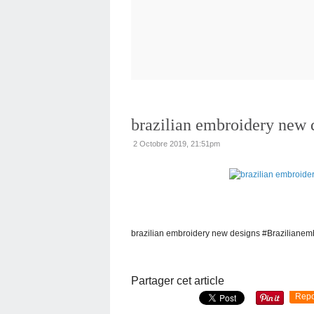
brazilian embroidery new 
2 Octobre 2019, 21:51pm
brazilian embroidery new designs #Brazilianem
Partager cet article
Repo