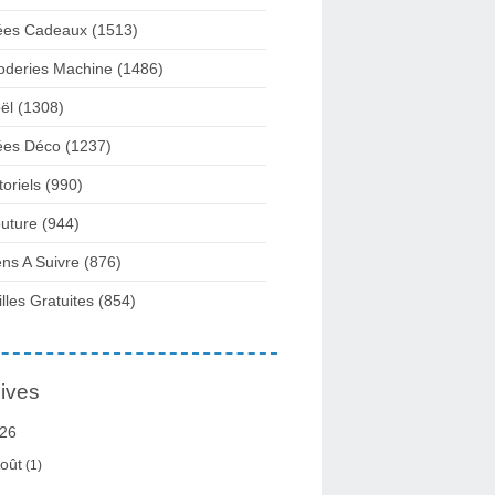
ées Cadeaux
(1513)
oderies Machine
(1486)
ël
(1308)
ées Déco
(1237)
toriels
(990)
uture
(944)
ens A Suivre
(876)
illes Gratuites
(854)
ives
26
oût
(1)