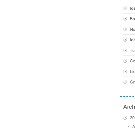
Id
Br
No
Id
Tu
Co
Li
Gr
Arch
20
A