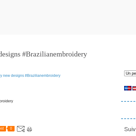
designs #Brazilianembroidery
broidery
Suiv
st
0