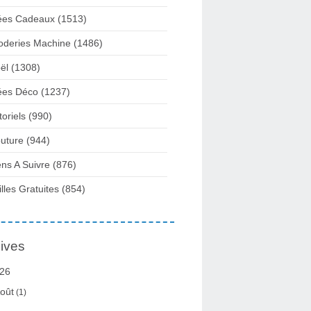
ées Cadeaux
(1513)
oderies Machine
(1486)
ël
(1308)
ées Déco
(1237)
toriels
(990)
uture
(944)
ens A Suivre
(876)
illes Gratuites
(854)
ives
26
oût
(1)