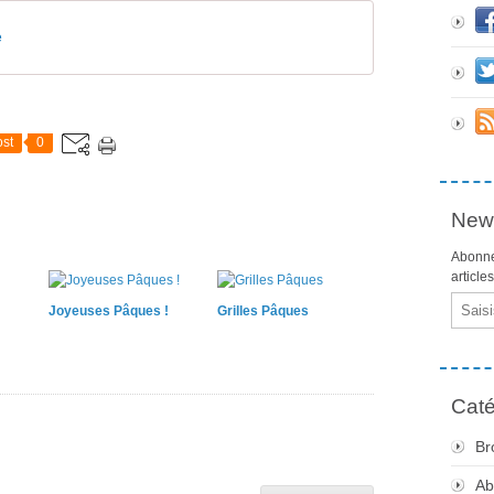
e
st
0
News
Abonne
article
Email
Joyeuses Pâques !
Grilles Pâques
Caté
Br
Ab