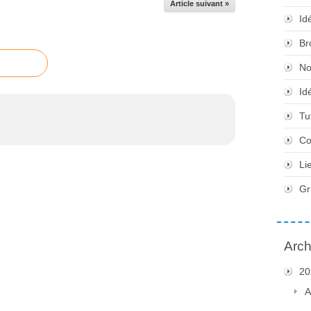
Article suivant »
Id
Br
No
Id
Tu
Co
Li
Gr
Arch
20
A