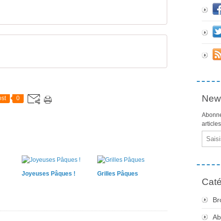
News
st
0
Abonne
article
Email
Joyeuses Pâques !
Grilles Pâques
Caté
Br
Ab