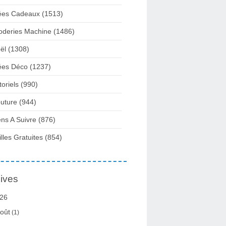
ées Cadeaux
(1513)
oderies Machine
(1486)
ël
(1308)
ées Déco
(1237)
toriels
(990)
uture
(944)
ens A Suivre
(876)
illes Gratuites
(854)
ives
26
oût
(1)