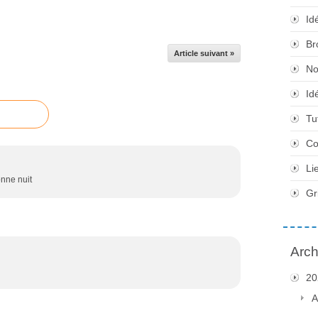
Id
Br
Article suivant »
No
Id
Tu
Co
Li
onne nuit
Gr
Arch
20
A