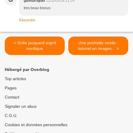
gateuxrigolo
12/10/2016 21:24
tres beau bisous
Répondre
< Grille jacquard esprit
Une pochette ronde :
nordique
tutoriel en images... >
Hébergé par Overblog
Top articles
Pages
Contact
Signaler un abus
C.G.U.
Cookies et données personnelles