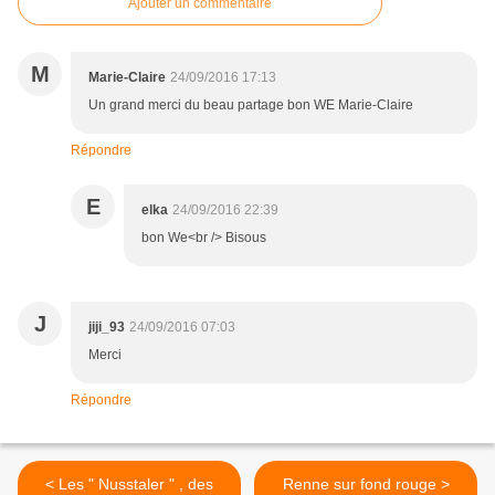
Ajouter un commentaire
M
Marie-Claire
24/09/2016 17:13
Un grand merci du beau partage bon WE Marie-Claire
Répondre
E
elka
24/09/2016 22:39
bon We<br /> Bisous
J
jiji_93
24/09/2016 07:03
Merci
Répondre
< Les " Nusstaler " , des
Renne sur fond rouge >