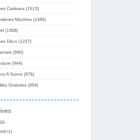
ées Cadeaux
(1513)
oderies Machine
(1486)
ël
(1308)
ées Déco
(1237)
toriels
(990)
uture
(944)
ens A Suivre
(876)
illes Gratuites
(854)
ives
26
oût
(1)