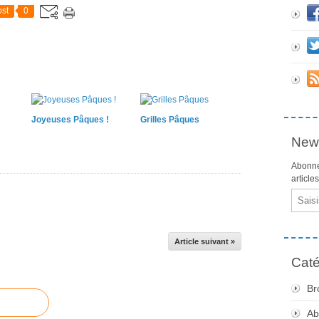
st
0
Joyeuses Pâques !
Grilles Pâques
News
Abonne
article
Email
Article suivant »
Caté
Br
Ab