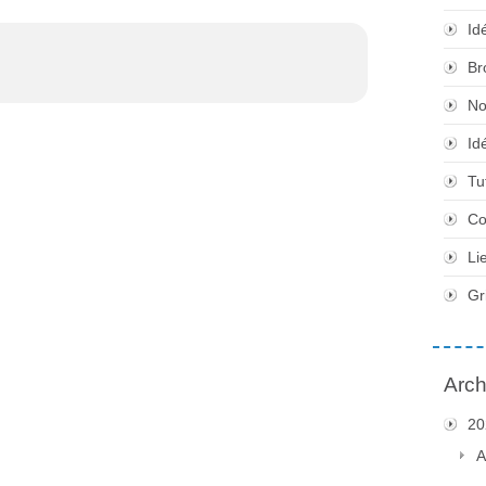
Id
Br
No
Id
Tu
Co
Li
Gr
Arch
20
A