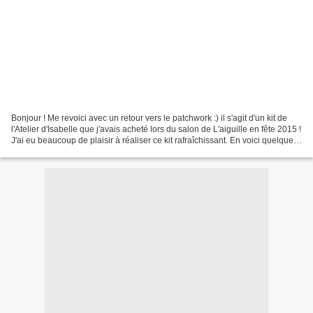
Bonjour ! Me revoici avec un retour vers le patchwork :) il s'agit d'un kit de
l'Atelier d'Isabelle que j'avais acheté lors du salon de L'aiguille en fête 2015 !
J'ai eu beaucoup de plaisir à réaliser ce kit rafraîchissant. En voici quelques
photos ;) L'Atelier...