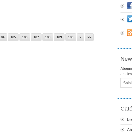
200
300
400
500
600
700
800
184
185
186
187
188
189
190
>
>>
News
Abonne
article
Email
Caté
Br
Ab