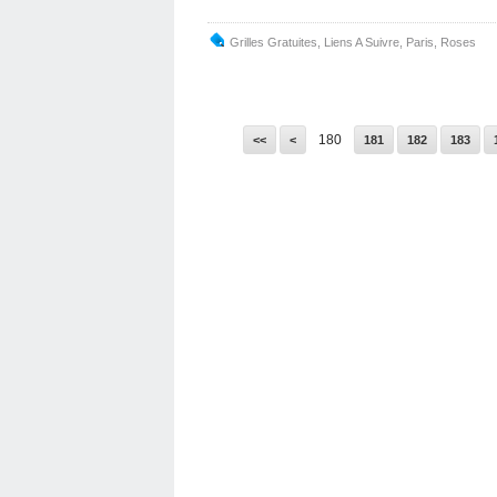
Grilles Gratuites
,
Liens A Suivre
,
Paris
,
Roses
100
110
120
130
140
150
160
170
180
<<
<
181
182
183