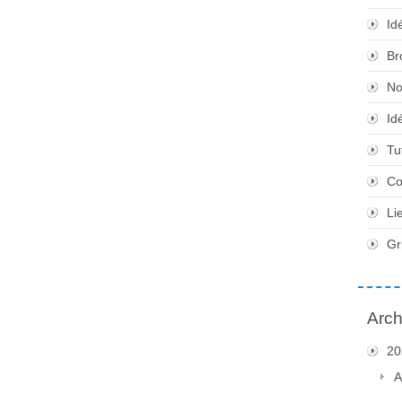
Id
Br
No
Id
Tu
Co
Li
Gr
Arch
20
A