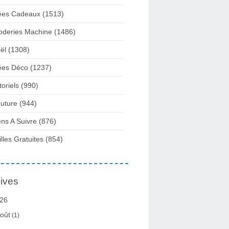
ées Cadeaux
(1513)
oderies Machine
(1486)
ël
(1308)
ées Déco
(1237)
toriels
(990)
uture
(944)
ens A Suivre
(876)
illes Gratuites
(854)
ives
26
oût
(1)