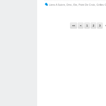
Liens A Suivre
,
Dmc
,
Ete
,
Point De Croix
,
Grilles 
<<
<
1
2
3