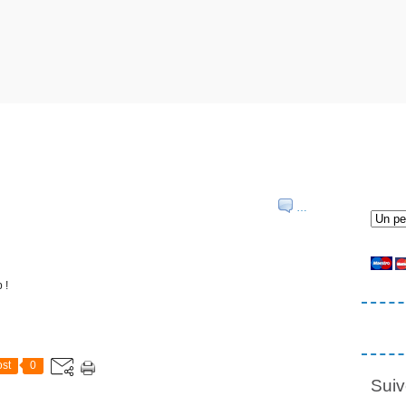
…
 !
st
0
Suiv