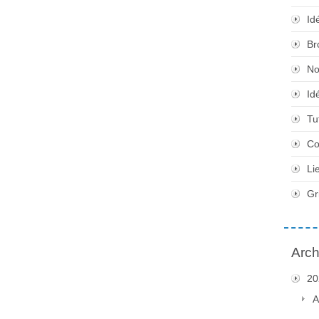
Id
Br
No
Id
Tu
Co
Li
Gr
Arch
20
A