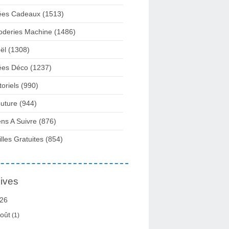
ées Cadeaux
(1513)
oderies Machine
(1486)
ël
(1308)
ées Déco
(1237)
toriels
(990)
uture
(944)
ens A Suivre
(876)
illes Gratuites
(854)
ives
26
oût
(1)