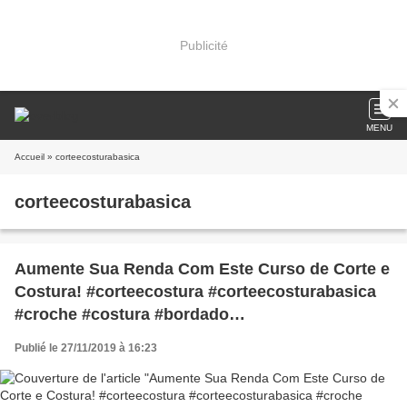
Publicité
MENU
Accueil
» corteecosturabasica
corteecosturabasica
Aumente Sua Renda Com Este Curso de Corte e
Costura! #corteecostura #corteecosturabasica
#croche #costura #bordado
#corteecosturacriatviva #dicasdecorteecostura
Publié le 27/11/2019 à 16:23
#truquesdecorteecostura
#aprendercorteecostura
#corteecosturaparainiciantes