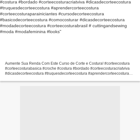
#cursodecorteecostura #basicodecorteecostura
#comocosturar #dicasdecorteecostura
#modadecorteecostura #corteecosturabrasil #
cuttingandsewing #moda #modafeminina #looks
Aumente Sua Renda Com Este Curso de Corte e Costura! #corteecostura
#corteecosturabasica #croche #costura #bordado #corteecosturacriatviva
#dicasdecorteecostura #truquesdecorteecostura #aprendercorteecostura
#corteecosturaparainiciantes #cursodecorteecostura...