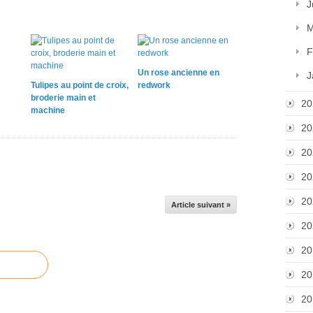
J
M
F
Un rose ancienne en
J
Tulipes au point de croix,
redwork
broderie main et
20
machine
20
20
20
20
Article suivant »
20
20
20
20