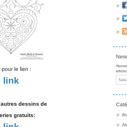
News
Abonne
 pour le lien :
article
link
Email
'autres dessins de
Caté
ries gratuits:
Br
link
Ab