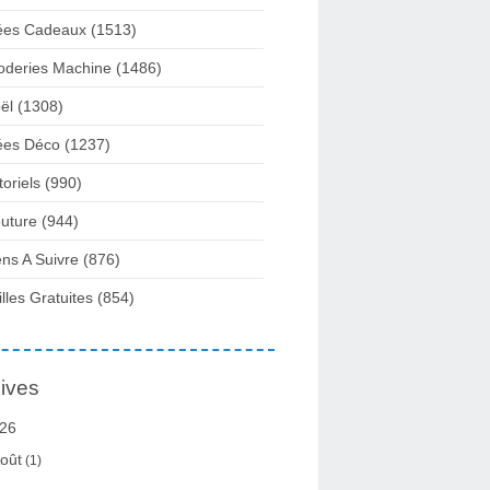
ées Cadeaux
(1513)
oderies Machine
(1486)
ël
(1308)
ées Déco
(1237)
toriels
(990)
uture
(944)
ens A Suivre
(876)
illes Gratuites
(854)
ives
26
oût
(1)