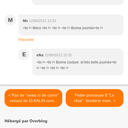
M
Mo
12/06/2012 12:52
<br /> Merci.<br /> <br /> <br /> Bonne journée<br />
Répondre
E
elka
12/06/2012 15:32
<br /> <br /> Bonne couture et très belle journée<br
/> <br /> <br /> <br />
< Pas de "news ni de coms"
Petite princesse 8:"Le
venant de ELKALIN.com...
rêve", broderie main. >
Hébergé par Overblog