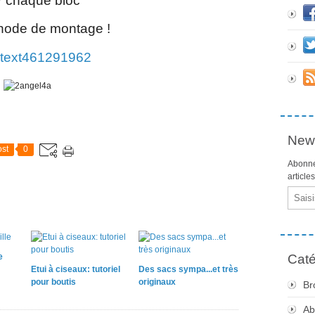
r
chaque bloc
thode de montage !
News
st
0
Abonne
article
Email
e
Caté
Etui à ciseaux: tutoriel
Des sacs sympa...et très
pour boutis
originaux
Br
Ab