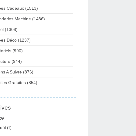
ées Cadeaux
(1513)
oderies Machine
(1486)
ël
(1308)
ées Déco
(1237)
toriels
(990)
uture
(944)
ens A Suivre
(876)
illes Gratuites
(854)
ives
26
oût
(1)