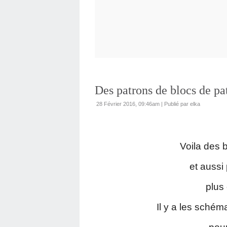
Des patrons de blocs de pa
28 Février 2016, 09:46am
|
Publié par elka
Voila des 
et aussi
plus
Il y a les schém