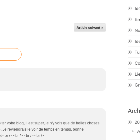
Id
Br
Article suivant »
No
Id
Tu
Co
Li
Gr
Arch
20
iter votre blog, il est super, je n'y vois que de belles choses,
e. Je reviendrais le voir de temps en temps, bonne
A
é<br /> <br /> <br /> <br />