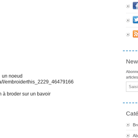
News
Abonne
un noeud
article
Email
in à broder sur un bavoir
Caté
Br
Ab