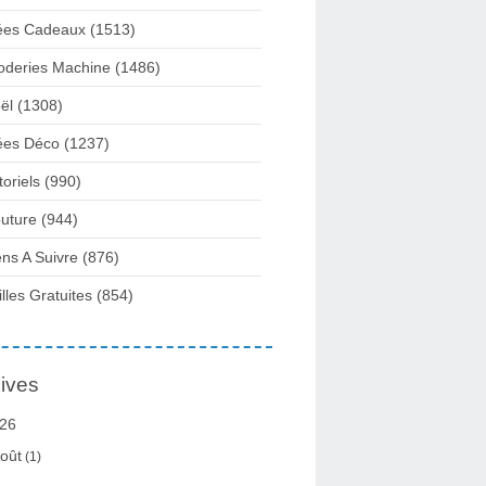
ées Cadeaux
(1513)
oderies Machine
(1486)
ël
(1308)
ées Déco
(1237)
toriels
(990)
uture
(944)
ens A Suivre
(876)
illes Gratuites
(854)
ives
26
oût
(1)