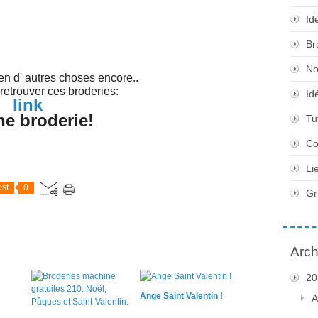
Id
Br
No
en d' autres choses encore..
 retrouver ces broderies:
Id
link
e broderie!
Tu
Co
Li
st
0
Gr
Arch
20
Ange Saint Valentin !
A