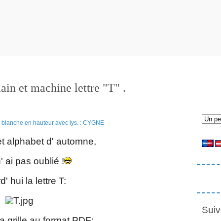
in et machine lettre "T" .
et alphabet d' automne,
' ai pas oublié !
' hui la lettre T:
Suiv
la grille au format PDF: