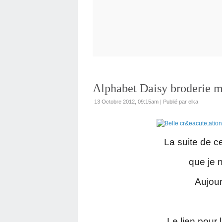
Alphabet Daisy broderie ma
13 Octobre 2012, 09:15am
|
Publié par elka
La suite de c
que je n
Aujourd
Le lien pour 