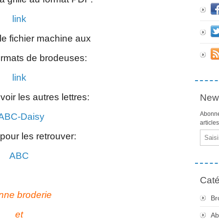
link
 le fichier machine aux
formats de brodeuses:
link
voir les autres lettres:
News
Abonne
BC-Daisy
article
Email
 pour les retrouver:
ABC
Caté
nne broderie
Br
et
Ab