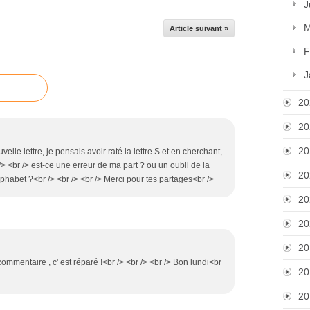
J
M
Article suivant »
F
J
20
20
20
velle lettre, je pensais avoir raté la lettre S et en cherchant,
r /> <br /> est-ce une erreur de ma part ? ou un oubli de la
20
alphabet ?<br /> <br /> <br /> Merci pour tes partages<br />
20
20
20
commentaire , c' est réparé !<br /> <br /> <br /> Bon lundi<br
20
20