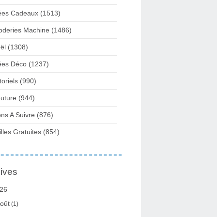
ées Cadeaux
(1513)
oderies Machine
(1486)
ël
(1308)
ées Déco
(1237)
toriels
(990)
uture
(944)
ens A Suivre
(876)
illes Gratuites
(854)
ives
26
oût
(1)