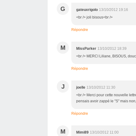
G
gateuxrigolo
13/10/2012 19:16
<br /> joli bisous<br />
Répondre
M
MissParker
13/10/2012 18:39
<br /> MERCI Liliane, BISOUS, douc
Répondre
J
joelle
13/10/2012 11:30
<br /> Merci pour cette nouvelle lettre
pensais avoir zappé le "S" mais non,
Répondre
M
Mimi89
13/10/2012 11:00