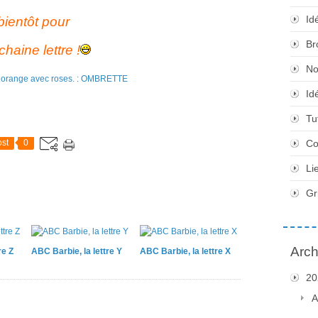
Id
bientôt pour
Br
chaine lettre !
No
Id
Tu
st
0
Co
Li
Gr
Arch
re Z
ABC Barbie, la lettre Y
ABC Barbie, la lettre X
20
A