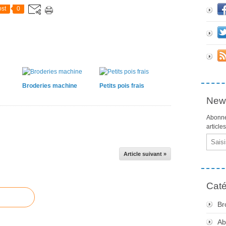
st
0
Broderies machine
Petits pois frais
News
Abonne
article
Email
Article suivant »
Caté
Br
Ab