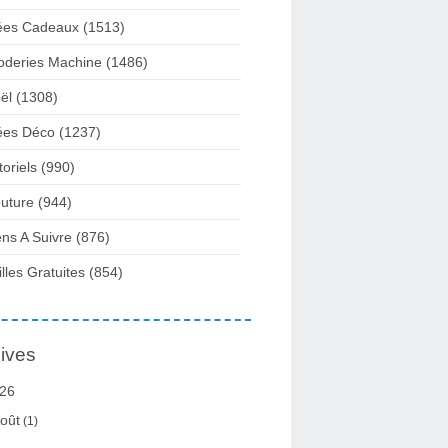
ées Cadeaux
(1513)
oderies Machine
(1486)
ël
(1308)
ées Déco
(1237)
toriels
(990)
uture
(944)
ens A Suivre
(876)
illes Gratuites
(854)
ives
26
oût
(1)