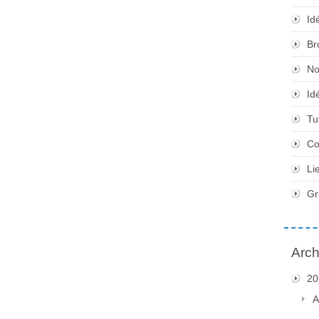
Id
Br
No
Id
Tu
Co
Li
Gr
Arch
20
A