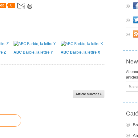
st
0
re Z
ABC Barbie, la lettre Y
ABC Barbie, la lettre X
News
Abonne
article
Email
Article suivant »
Caté
Br
Ab