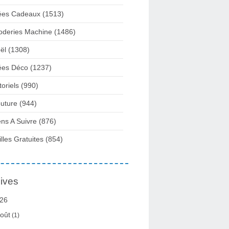
ées Cadeaux
(1513)
oderies Machine
(1486)
ël
(1308)
ées Déco
(1237)
toriels
(990)
uture
(944)
ens A Suivre
(876)
illes Gratuites
(854)
ives
26
oût
(1)