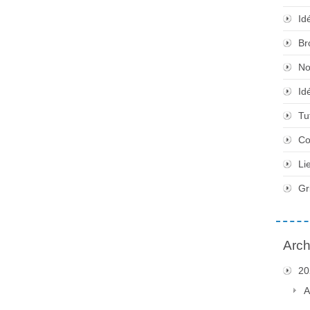
Id
Br
No
Id
Tu
Co
Li
Gr
Arch
20
A