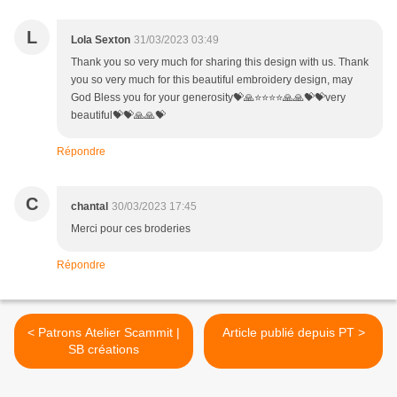
L
Lola Sexton
31/03/2023 03:49
Thank you so very much for sharing this design with us. Thank
you so very much for this beautiful embroidery design, may
God Bless you for your generosity💝🙏⭐⭐⭐⭐🙏🙏💝💝very
beautiful💝💝🙏🙏💝
Répondre
C
chantal
30/03/2023 17:45
Merci pour ces broderies
Répondre
< Patrons Atelier Scammit |
Article publié depuis PT >
SB créations