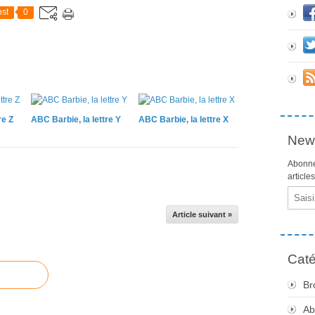
st
0
re Z
ABC Barbie, la lettre Y
ABC Barbie, la lettre X
News
Abonne
article
Email
Article suivant »
Caté
Br
Ab