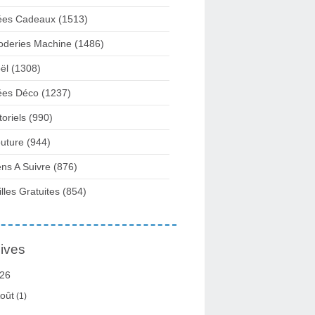
ées Cadeaux
(1513)
oderies Machine
(1486)
ël
(1308)
ées Déco
(1237)
toriels
(990)
uture
(944)
ens A Suivre
(876)
illes Gratuites
(854)
ives
26
oût
(1)