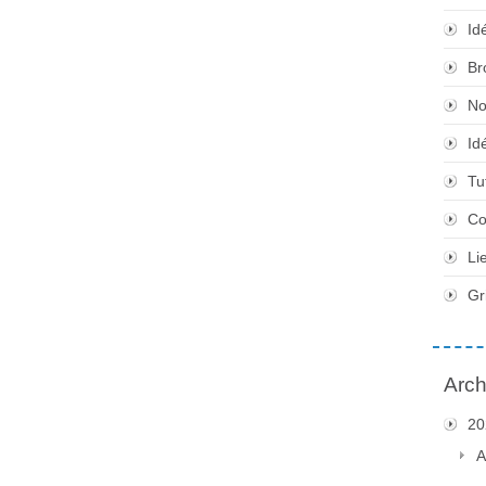
Id
Br
No
Id
Tu
Co
Li
Gr
Arch
20
A