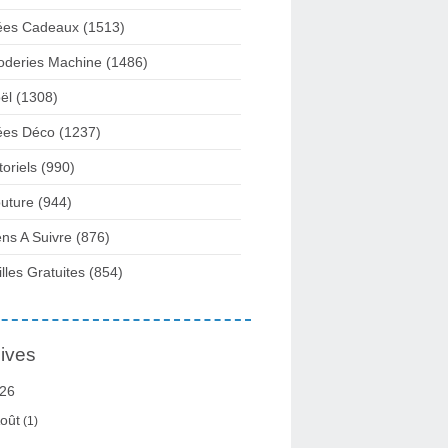
ées Cadeaux
(1513)
oderies Machine
(1486)
ël
(1308)
ées Déco
(1237)
toriels
(990)
uture
(944)
ens A Suivre
(876)
illes Gratuites
(854)
ives
26
oût
(1)