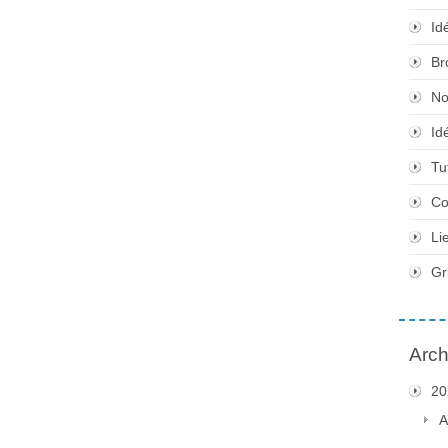
Id
Br
No
Id
Tu
Co
Li
Gr
Arch
20
A