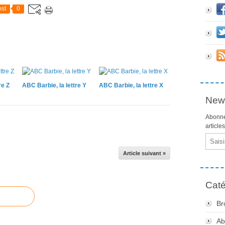
st
0
re Z
ABC Barbie, la lettre Y
ABC Barbie, la lettre X
News
Abonne
article
Email
Article suivant »
Caté
Br
Ab