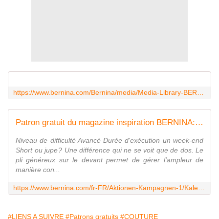
https://www.bernina.com/Bernina/media/Media-Library-BERNINA-International/Kreativwelt/Inspiration/Inspiration%20Aktionen%202022/Zip-Files/07-22-Juillet-FR.zip
Patron gratuit du magazine inspiration BERNINA: - Des changements chaque mois ! - BERNINA
Niveau de difficulté Avancé Durée d'exécution un week-end
Short ou jupe ? Une différence qui ne se voit que de dos. Le
pli généreux sur le devant permet de gérer l'ampleur de
manière con...
https://www.bernina.com/fr-FR/Aktionen-Kampagnen-1/Kalender-2020-inspiration-Magazin/Redirect-free-pattern/Patron-gratuit-odd
#LIENS A SUIVRE
#Patrons gratuits
#COUTURE