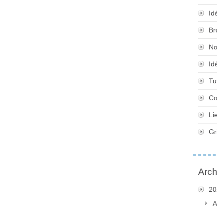
Id
Br
No
Id
Tu
Co
Li
Gr
Arch
20
A