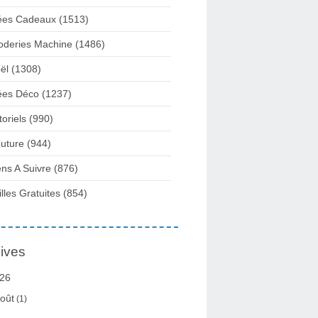
ées Cadeaux
(1513)
oderies Machine
(1486)
ël
(1308)
ées Déco
(1237)
toriels
(990)
uture
(944)
ens A Suivre
(876)
illes Gratuites
(854)
ives
26
oût
(1)