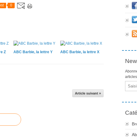
st
0
re Z
ABC Barbie, la lettre Y
ABC Barbie, la lettre X
News
Abonne
article
Email
Article suivant »
Caté
Br
Ab