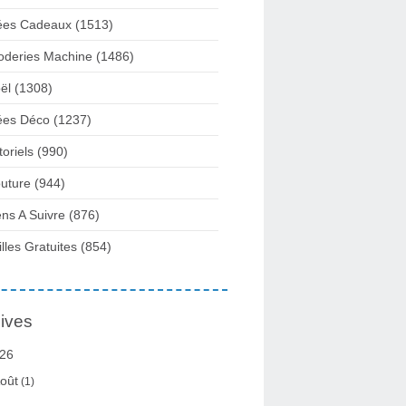
ées Cadeaux
(1513)
oderies Machine
(1486)
ël
(1308)
ées Déco
(1237)
toriels
(990)
uture
(944)
ens A Suivre
(876)
illes Gratuites
(854)
ives
26
oût
(1)