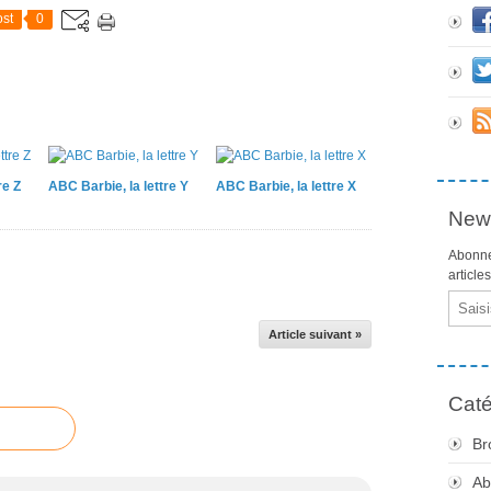
st
0
re Z
ABC Barbie, la lettre Y
ABC Barbie, la lettre X
News
Abonne
article
Email
Article suivant »
Caté
Br
Ab