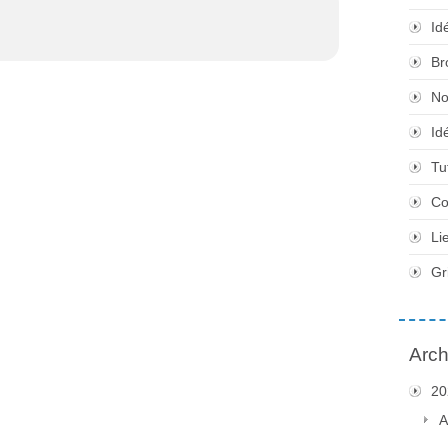
Id
Br
No
Id
Tu
Co
Li
Gr
Arch
20
A