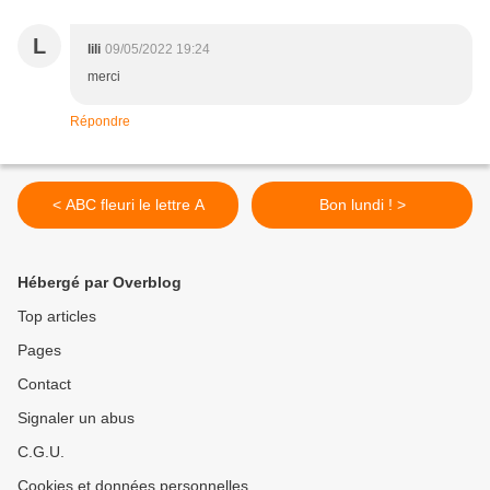
L
lili
09/05/2022 19:24
merci
Répondre
< ABC fleuri le lettre A
Bon lundi ! >
Hébergé par Overblog
Top articles
Pages
Contact
Signaler un abus
C.G.U.
Cookies et données personnelles