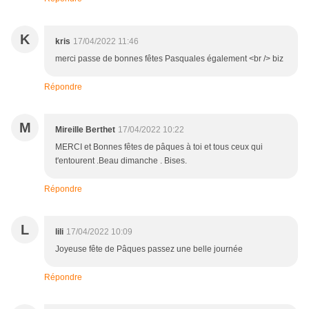
K
kris
17/04/2022 11:46
merci passe de bonnes fêtes Pasquales également <br /> biz
Répondre
M
Mireille Berthet
17/04/2022 10:22
MERCI et Bonnes fêtes de pâques à toi et tous ceux qui
t'entourent .Beau dimanche . Bises.
Répondre
L
lili
17/04/2022 10:09
Joyeuse fête de Pâques passez une belle journée
Répondre