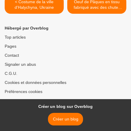
< Costume de la ville
Oeuf de Pâques en tissu
d'Halychyna, Ukraine
fabriqué avec des chutes
de tissu et tutoriel en
vidéo... >
Hébergé par Overblog
Top articles
Pages
Contact
Signaler un abus
C.G.U.
Cookies et données personnelles
Préférences cookies
Créer un blog sur Overblog
Créer un blog