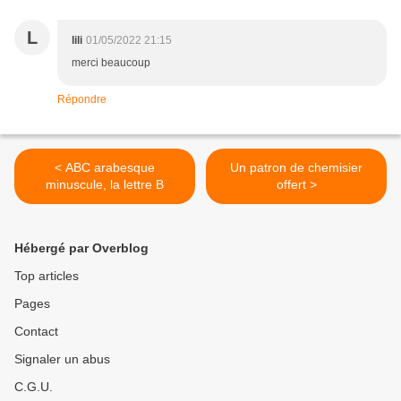
L
lili
01/05/2022 21:15
merci beaucoup
Répondre
< ABC arabesque
Un patron de chemisier
minuscule, la lettre B
offert >
Hébergé par Overblog
Top articles
Pages
Contact
Signaler un abus
C.G.U.