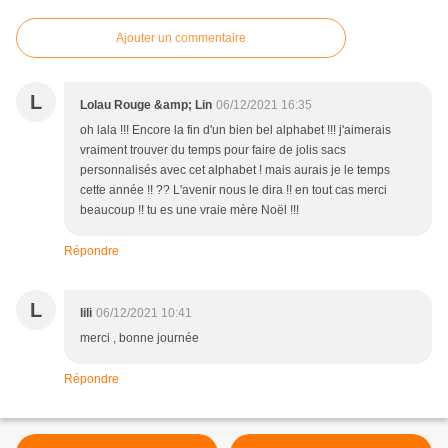
Ajouter un commentaire
L
Lolau Rouge &amp; Lin
06/12/2021 16:35
oh lala !!! Encore la fin d'un bien bel alphabet !!! j'aimerais
vraiment trouver du temps pour faire de jolis sacs
personnalisés avec cet alphabet ! mais aurais je le temps
cette année !! ?? L'avenir nous le dira !! en tout cas merci
beaucoup !! tu es une vraie mère Noël !!!
Répondre
L
lili
06/12/2021 10:41
merci , bonne journée
Répondre