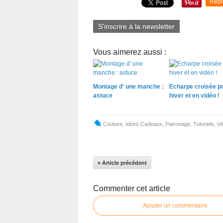
Repo
S'inscrire à la newsletter
Vous aimerez aussi :
Montage d' une manche :
Echarpe croisée po
astuce
hiver et en vidéo !
Couture
,
Idées Cadeaux
,
Patronage
,
Tutoriels
,
Vi
« Article précédent
Commenter cet article
Ajouter un commentaire