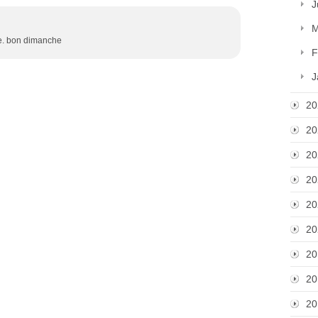
J
M
ane. bon dimanche
F
J
20
20
20
20
20
20
20
20
20