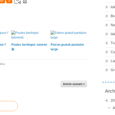
st
0
Id
Br
No
Id
Tu
ur l'
Poules berlingot: tutoriel
Patron gratuit pantalon
🌼
large
Co
Li
déos
Gr
Article suivant »
Arch
20
A