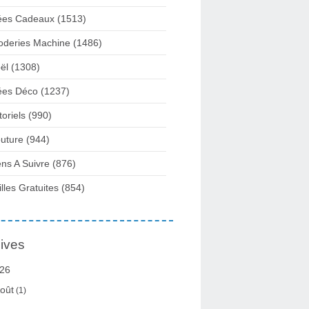
ées Cadeaux
(1513)
oderies Machine
(1486)
ël
(1308)
ées Déco
(1237)
toriels
(990)
uture
(944)
ens A Suivre
(876)
illes Gratuites
(854)
ives
26
oût
(1)