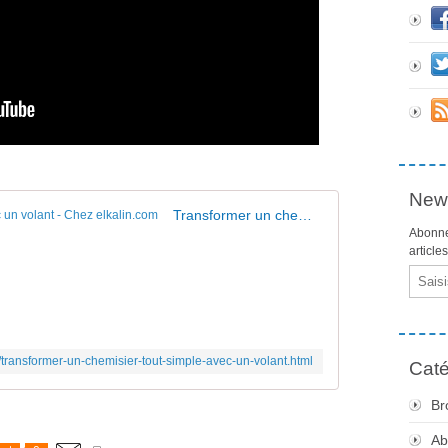
News
Transformer un chemisier tout simple avec un volant - Chez elkalin.com
Abonne
article
Email
/transformer-un-chemisier-tout-simple-avec-un-volant.html
Caté
Br
Ab