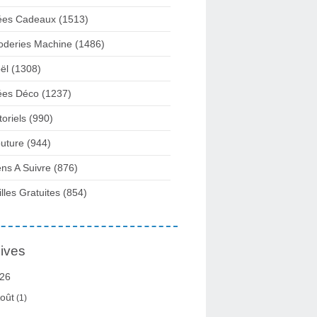
ées Cadeaux
(1513)
oderies Machine
(1486)
ël
(1308)
ées Déco
(1237)
toriels
(990)
uture
(944)
ens A Suivre
(876)
illes Gratuites
(854)
ives
26
oût
(1)