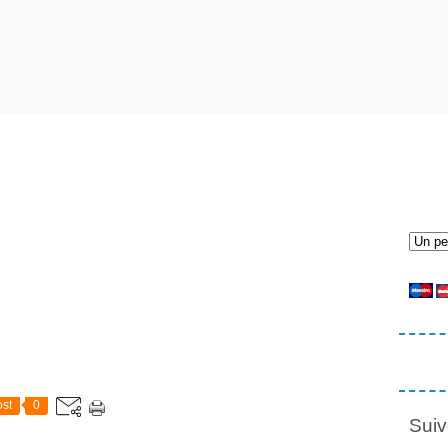
st
0
Suiv