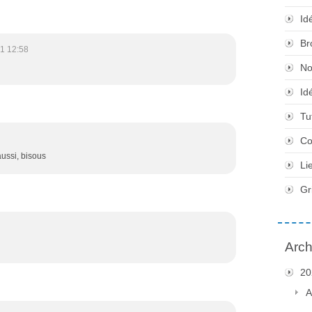
Id
Br
1 12:58
No
Id
Tu
Co
aussi, bisous
Li
Gr
Arch
20
A